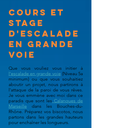
Cours et
stage
d'Escalade
en Grande
Voie
Que vous vouliez vous initier à
l'escalade en grande voie
(Niveau 5a
minimum) ou que vous souhaitiez
aboutir un projet, nous partirons à
l'attaque de la paroi de vous rêves.
Je vous emmène avec moi dans ce
paradis que sont les
Calanques de
Marseille
dans les Bouches-du-
Rhône. Préparez vos biscotos, nous
partons dans les grandes hauteurs
pour enchaîner les longueurs.