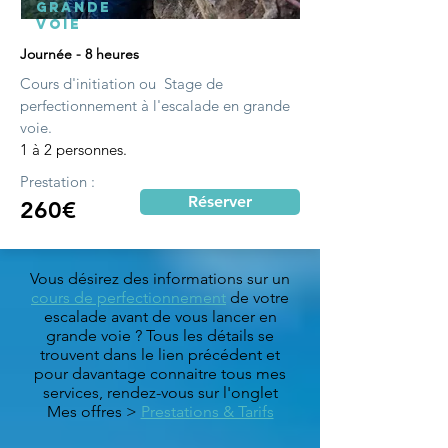
Grande
Voie
Journée - 8 heures
Cours d'initiation ou Stage de
perfectionnement à l'escalade en grande
voie.
1 à 2 personnes.
Prestation :
Réserver
260€
Vous désirez des informations sur un
cours de perfectionnement
de votre
escalade avant de vous lancer en
grande voie ? Tous les détails se
trouvent dans le lien précédent et
pour davantage connaitre tous mes
services, rendez-vous sur l'onglet
Mes offres >
Prestations & Tarifs